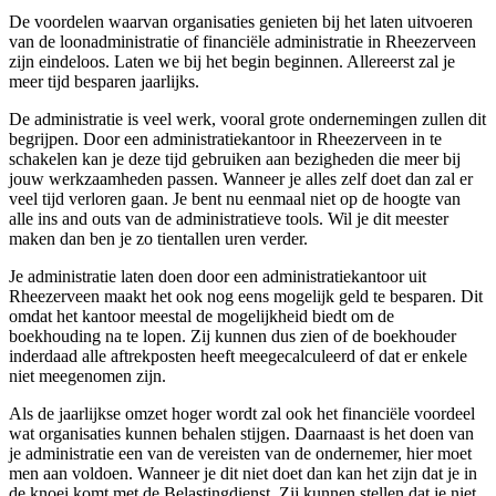
De voordelen waarvan organisaties genieten bij het laten uitvoeren
van de loonadministratie of financiële administratie in Rheezerveen
zijn eindeloos. Laten we bij het begin beginnen. Allereerst zal je
meer tijd besparen jaarlijks.
De administratie is veel werk, vooral grote ondernemingen zullen dit
begrijpen. Door een administratiekantoor in Rheezerveen in te
schakelen kan je deze tijd gebruiken aan bezigheden die meer bij
jouw werkzaamheden passen. Wanneer je alles zelf doet dan zal er
veel tijd verloren gaan. Je bent nu eenmaal niet op de hoogte van
alle ins and outs van de administratieve tools. Wil je dit meester
maken dan ben je zo tientallen uren verder.
Je administratie laten doen door een administratiekantoor uit
Rheezerveen maakt het ook nog eens mogelijk geld te besparen. Dit
omdat het kantoor meestal de mogelijkheid biedt om de
boekhouding na te lopen. Zij kunnen dus zien of de boekhouder
inderdaad alle aftrekposten heeft meegecalculeerd of dat er enkele
niet meegenomen zijn.
Als de jaarlijkse omzet hoger wordt zal ook het financiële voordeel
wat organisaties kunnen behalen stijgen. Daarnaast is het doen van
je administratie een van de vereisten van de ondernemer, hier moet
men aan voldoen. Wanneer je dit niet doet dan kan het zijn dat je in
de knoei komt met de Belastingdienst. Zij kunnen stellen dat je niet