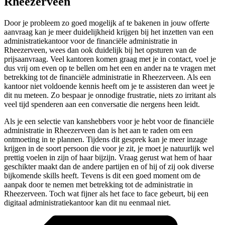
Rheezerveen
Door je probleem zo goed mogelijk af te bakenen in jouw offerte
aanvraag kan je meer duidelijkheid krijgen bij het inzetten van een
administratiekantoor voor de financiële administratie in
Rheezerveen, wees dan ook duidelijk bij het opsturen van de
prijsaanvraag. Veel kantoren komen graag met je in contact, voel je
dus vrij om even op te bellen om het een en ander na te vragen met
betrekking tot de financiële administratie in Rheezerveen. Als een
kantoor niet voldoende kennis heeft om je te assisteren dan weet je
dit nu meteen. Zo bespaar je onnodige frustratie, niets zo irritant als
veel tijd spenderen aan een conversatie die nergens heen leidt.
Als je een selectie van kanshebbers voor je hebt voor de financiële
administratie in Rheezerveen dan is het aan te raden om een
ontmoeting in te plannen. Tijdens dit gesprek kan je meer inzage
krijgen in de soort persoon die voor je zit, je moet je natuurlijk wel
prettig voelen in zijn of haar bijzijn. Vraag gerust wat hem of haar
geschikter maakt dan de andere partijen en of hij of zij ook diverse
bijkomende skills heeft. Tevens is dit een goed moment om de
aanpak door te nemen met betrekking tot de administratie in
Rheezerveen. Toch wat fijner als het face to face gebeurt, bij een
digitaal administratiekantoor kan dit nu eenmaal niet.