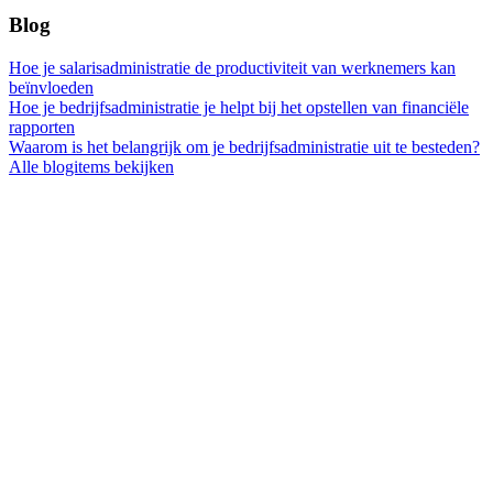
Blog
Hoe je salarisadministratie de productiviteit van werknemers kan
beïnvloeden
Hoe je bedrijfsadministratie je helpt bij het opstellen van financiële
rapporten
Waarom is het belangrijk om je bedrijfsadministratie uit te besteden?
Alle blogitems bekijken