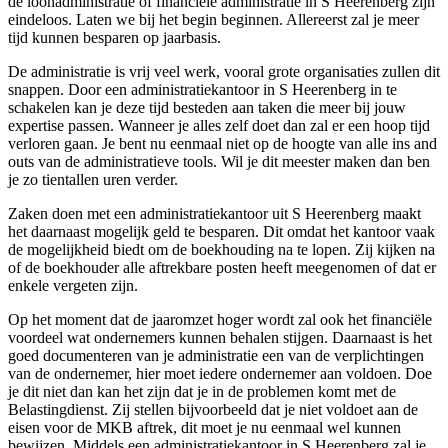
de loonadministratie of financiële administratie in S Heerenberg zijn
eindeloos. Laten we bij het begin beginnen. Allereerst zal je meer
tijd kunnen besparen op jaarbasis.
De administratie is vrij veel werk, vooral grote organisaties zullen dit
snappen. Door een administratiekantoor in S Heerenberg in te
schakelen kan je deze tijd besteden aan taken die meer bij jouw
expertise passen. Wanneer je alles zelf doet dan zal er een hoop tijd
verloren gaan. Je bent nu eenmaal niet op de hoogte van alle ins and
outs van de administratieve tools. Wil je dit meester maken dan ben
je zo tientallen uren verder.
Zaken doen met een administratiekantoor uit S Heerenberg maakt
het daarnaast mogelijk geld te besparen. Dit omdat het kantoor vaak
de mogelijkheid biedt om de boekhouding na te lopen. Zij kijken na
of de boekhouder alle aftrekbare posten heeft meegenomen of dat er
enkele vergeten zijn.
Op het moment dat de jaaromzet hoger wordt zal ook het financiële
voordeel wat ondernemers kunnen behalen stijgen. Daarnaast is het
goed documenteren van je administratie een van de verplichtingen
van de ondernemer, hier moet iedere ondernemer aan voldoen. Doe
je dit niet dan kan het zijn dat je in de problemen komt met de
Belastingdienst. Zij stellen bijvoorbeeld dat je niet voldoet aan de
eisen voor de MKB aftrek, dit moet je nu eenmaal wel kunnen
bewijzen. Middels een administratiekantoor in S Heerenberg zal je