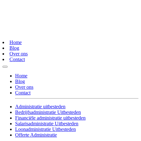
Home
Blog
Over ons
Contact
Home
Blog
Over ons
Contact
Administratie uitbesteden
Bedrijfsadministratie Uitbesteden
Financiële administratie uitbesteden
Salarisadministratie Uitbesteden
Loonadministratie Uitbesteden
Offerte Administratie