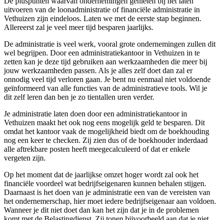
De pluspunten waarvan ondernemingen genieten bij het laten
uitvoeren van de loonadministratie of financiële administratie in
Vethuizen zijn eindeloos. Laten we met de eerste stap beginnen.
Allereerst zal je veel meer tijd besparen jaarlijks.
De administratie is veel werk, vooral grote ondernemingen zullen dit
wel begrijpen. Door een administratiekantoor in Vethuizen in te
zetten kan je deze tijd gebruiken aan werkzaamheden die meer bij
jouw werkzaamheden passen. Als je alles zelf doet dan zal er
onnodig veel tijd verloren gaan. Je bent nu eenmaal niet voldoende
geïnformeerd van alle functies van de administratieve tools. Wil je
dit zelf leren dan ben je zo tientallen uren verder.
Je administratie laten doen door een administratiekantoor in
Vethuizen maakt het ook nog eens mogelijk geld te besparen. Dit
omdat het kantoor vaak de mogelijkheid biedt om de boekhouding
nog een keer te checken. Zij zien dus of de boekhouder inderdaad
alle aftrekbare posten heeft meegecalculeerd of dat er enkele
vergeten zijn.
Op het moment dat de jaarlijkse omzet hoger wordt zal ook het
financiële voordeel wat bedrijfseigenaren kunnen behalen stijgen.
Daarnaast is het doen van je administratie een van de vereisten van
het ondernemerschap, hier moet iedere bedrijfseigenaar aan voldoen.
Wanneer je dit niet doet dan kan het zijn dat je in de problemen
komt met de Belastingdienst. Zij tonen bijvoorbeeld aan dat je niet