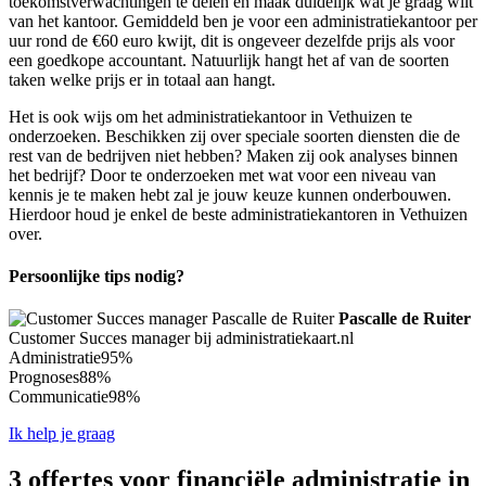
toekomstverwachtingen te delen en maak duidelijk wat je graag wilt
van het kantoor. Gemiddeld ben je voor een administratiekantoor per
uur rond de €60 euro kwijt, dit is ongeveer dezelfde prijs als voor
een goedkope accountant. Natuurlijk hangt het af van de soorten
taken welke prijs er in totaal aan hangt.
Het is ook wijs om het administratiekantoor in Vethuizen te
onderzoeken. Beschikken zij over speciale soorten diensten die de
rest van de bedrijven niet hebben? Maken zij ook analyses binnen
het bedrijf? Door te onderzoeken met wat voor een niveau van
kennis je te maken hebt zal je jouw keuze kunnen onderbouwen.
Hierdoor houd je enkel de beste administratiekantoren in Vethuizen
over.
Persoonlijke tips nodig?
Pascalle de Ruiter
Customer Succes manager bij administratiekaart.nl
Administratie
95%
Prognoses
88%
Communicatie
98%
Ik help je graag
3 offertes voor financiële administratie in