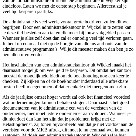
van de loonadministratie of financiële administratie in Wijckel zijn
eindeloos. Laten we met de eerste stap beginnen. Allereerst zal je
veel tijd besparen jaarlijks.
De administratie is veel werk, vooral grote bedrijven zullen dit wel
begrijpen. Door een administratiekantoor in Wijckel in te zetten kan
je deze tijd besteden aan taken die meer bij jouw vakgebied passen.
Wanneer je alles zelf doet dan zal er onnodig veel tijd verloren gaan.
Je bent nu eenmaal niet op de hoogte van alle ins and outs van de
administratieve programma’s. Wil je dit meester maken dan ben je zo
tientallen uren verder.
Het inschakelen van een administratiekantoor uit Wijckel maakt het
daarnaast mogelijk om veel geld te besparen. Dit omdat het kantoor
meestal de mogelijkheid biedt om de boekhouding nog een keer te
checken. Zij kijken na of de boekhouder inderdaad alle aftrekbare
posten heeft meegenomen of dat er enkele niet meegenomen zijn.
Als de jaarlijkse omzet hoger wordt zal ook het financieel voordeel
wat ondernemingen kunnen behalen stijgen. Daarnaast is het goed
documenteren van je administratie een van de vereisten van de
ondernemer, hier moet iedere ondernemer aan voldoen. Wanneer je
dit niet doet dan kan het zijn dat je problemen krijgt met de
Belastingdienst. Zij tonen bijvoorbeeld aan dat je niet voldoet aan de
vereisten voor de MKB aftrek, dit moet je nu eenmaal wel kunnen
aantonen. Middels een administratiekantoor in Wijckel zal je hier