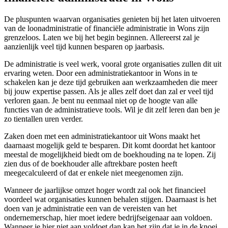
De pluspunten waarvan organisaties genieten bij het laten uitvoeren
van de loonadministratie of financiële administratie in Wons zijn
grenzeloos. Laten we bij het begin beginnen. Allereerst zal je
aanzienlijk veel tijd kunnen besparen op jaarbasis.
De administratie is veel werk, vooral grote organisaties zullen dit uit
ervaring weten. Door een administratiekantoor in Wons in te
schakelen kan je deze tijd gebruiken aan werkzaamheden die meer
bij jouw expertise passen. Als je alles zelf doet dan zal er veel tijd
verloren gaan. Je bent nu eenmaal niet op de hoogte van alle
functies van de administratieve tools. Wil je dit zelf leren dan ben je
zo tientallen uren verder.
Zaken doen met een administratiekantoor uit Wons maakt het
daarnaast mogelijk geld te besparen. Dit komt doordat het kantoor
meestal de mogelijkheid biedt om de boekhouding na te lopen. Zij
zien dus of de boekhouder alle aftrekbare posten heeft
meegecalculeerd of dat er enkele niet meegenomen zijn.
Wanneer de jaarlijkse omzet hoger wordt zal ook het financieel
voordeel wat organisaties kunnen behalen stijgen. Daarnaast is het
doen van je administratie een van de vereisten van het
ondernemerschap, hier moet iedere bedrijfseigenaar aan voldoen.
Wanneer je hier niet aan voldoet dan kan het zijn dat je in de knoei