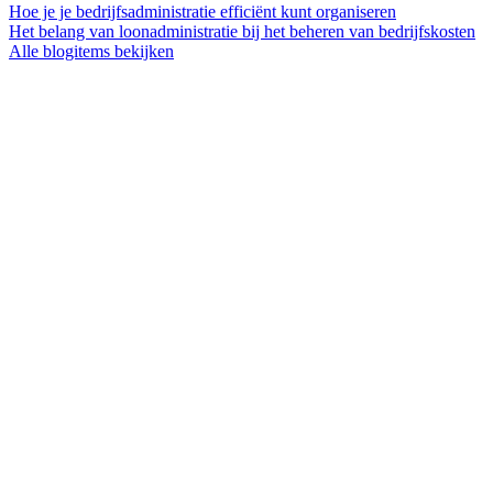
Hoe je je bedrijfsadministratie efficiënt kunt organiseren
Het belang van loonadministratie bij het beheren van bedrijfskosten
Alle blogitems bekijken