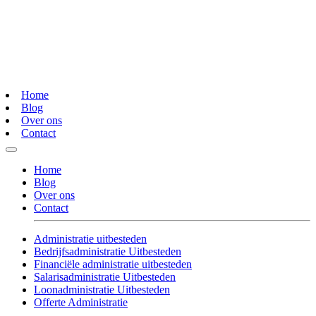
Home
Blog
Over ons
Contact
Home
Blog
Over ons
Contact
Administratie uitbesteden
Bedrijfsadministratie Uitbesteden
Financiële administratie uitbesteden
Salarisadministratie Uitbesteden
Loonadministratie Uitbesteden
Offerte Administratie