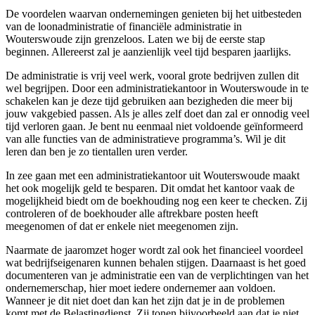
De voordelen waarvan ondernemingen genieten bij het uitbesteden
van de loonadministratie of financiële administratie in
Wouterswoude zijn grenzeloos. Laten we bij de eerste stap
beginnen. Allereerst zal je aanzienlijk veel tijd besparen jaarlijks.
De administratie is vrij veel werk, vooral grote bedrijven zullen dit
wel begrijpen. Door een administratiekantoor in Wouterswoude in te
schakelen kan je deze tijd gebruiken aan bezigheden die meer bij
jouw vakgebied passen. Als je alles zelf doet dan zal er onnodig veel
tijd verloren gaan. Je bent nu eenmaal niet voldoende geïnformeerd
van alle functies van de administratieve programma’s. Wil je dit
leren dan ben je zo tientallen uren verder.
In zee gaan met een administratiekantoor uit Wouterswoude maakt
het ook mogelijk geld te besparen. Dit omdat het kantoor vaak de
mogelijkheid biedt om de boekhouding nog een keer te checken. Zij
controleren of de boekhouder alle aftrekbare posten heeft
meegenomen of dat er enkele niet meegenomen zijn.
Naarmate de jaaromzet hoger wordt zal ook het financieel voordeel
wat bedrijfseigenaren kunnen behalen stijgen. Daarnaast is het goed
documenteren van je administratie een van de verplichtingen van het
ondernemerschap, hier moet iedere ondernemer aan voldoen.
Wanneer je dit niet doet dan kan het zijn dat je in de problemen
komt met de Belastingdienst. Zij tonen bijvoorbeeld aan dat je niet