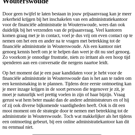
Wouterswoude
Door geen twijfel te laten bestaan in jouw prijsaanvraag kan je meer
zekerheid krijgen bij het inschakelen van een administratiekantoor
voor de financiële administratie in Wouterswoude, wees dan ook
duidelijk bij het verzenden van de prijsaanvraag. Veel kantoren
komen graag met je in contact, voel je dus vrij om even contact op te
nemen om het een en ander na te vragen met betrekking tot de
financiële administratie in Wouterswoude. Als een kantoor niet
genoeg kennis heeft om je te helpen dan weet je dit nu snel genoeg.
Zo voorkom je onnodige frustratie, niets zo irritant als een hoop tijd
spenderen aan een conversatie die nergens naartoe leidt.
Op het moment dat je een paar kandidaten voor je hebt voor de
financiële administratie in Wouterswoude dan is het aan te raden om
een kennismaking in te plannen. Tijdens deze eerste ontmoeting kan
je meer inzage krijgen in de soort persoon die tegenover je zit, je
moet je natuurlijk wel prettig voelen in zijn of haar bijzijn. Vraag
gerust wat hem beter maakt dan de andere administrateurs en of hij
of zij ook diverse bijkomende vaardigheden heeft. Ook is dit een
mooi moment om de strategie door te nemen met betrekking tot de
administratie in Wouterswoude. Toch wat makkelijker als het tijdens
een ontmoeting gebeurt, bij een online administratiekantoor kan dit
nu eenmaal niet.