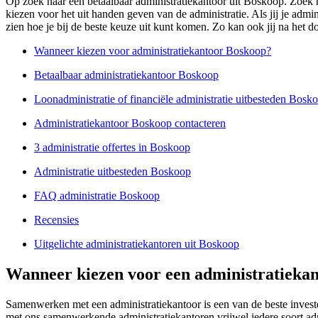
Op zoek naar een betaalbaar administratiekantoor uit Boskoop. Zoek ni
kiezen voor het uit handen geven van de administratie. Als jij je admi
zien hoe je bij de beste keuze uit kunt komen. Zo kan ook jij na het d
Wanneer kiezen voor administratiekantoor Boskoop?
Betaalbaar administratiekantoor Boskoop
Loonadministratie of financiële administratie uitbesteden Bosk
Administratiekantoor Boskoop contacteren
3 administratie offertes in Boskoop
Administratie uitbesteden Boskoop
FAQ administratie Boskoop
Recensies
Uitgelichte administratiekantoren uit Boskoop
Wanneer kiezen voor een administratiekan
Samenwerken met een administratiekantoor is een van de beste investe
met ons samenwerkende administratiekantoren vrijwel iedere soort ad