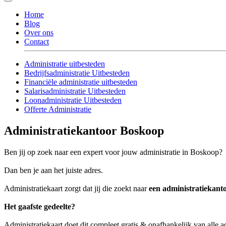
Home
Blog
Over ons
Contact
Administratie uitbesteden
Bedrijfsadministratie Uitbesteden
Financiële administratie uitbesteden
Salarisadministratie Uitbesteden
Loonadministratie Uitbesteden
Offerte Administratie
Administratiekantoor Boskoop
Ben jij op zoek naar een expert voor jouw administratie in Boskoop?
Dan ben je aan het juiste adres.
Administratiekaart zorgt dat jij die zoekt naar
een administratiekant
Het gaafste gedeelte?
Administratiekaart doet dit compleet gratis & onafhankelijk van alle 