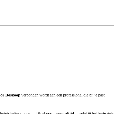
oor Boskoop
verbonden wordt aan een professional die bij je past.
administratiekantoren uit Boskoop –
voor altijd
– zodat jij het beste ge