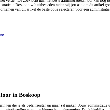
et verder. De zoektocht naar het beste administratiekantoor kan nog bes
nistratie in Boskoop wilt uitbesteden raden wij jou aan om dit artikel g
oornemen van dit artikel de beste optie selecteren voor een administrati
oop
toor in Boskoop
ringen die je als bedrijfseigenaar maar zal maken. Jouw administratie 
ministratie zullen vervullen binnen het onderneming. Denk hierbij aan 