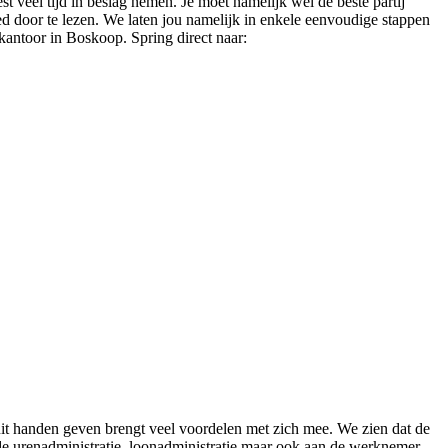
t veel tijd in beslag nemen. Je moet namelijk wel de beste partij
oed door te lezen. We laten jou namelijk in enkele eenvoudige stappen
ekantoor in Boskoop. Spring direct naar:
uit handen geven brengt veel voordelen met zich mee. We zien dat de
de urenadministratie, loonadministratie maar ook aan de werknemer