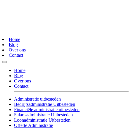
Home
Blog
Over ons
Contact
Home
Blog
Over ons
Contact
Administratie uitbesteden
Bedrijfsadministratie Uitbesteden
Financiële administratie uitbesteden
Salarisadministratie Uitbesteden
Loonadministratie Uitbesteden
Offerte Administratie