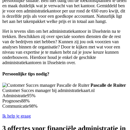
persoonlijke situatie. Ben niet bang om de toekomstplannen te delen
en maak duidelijk wat je verwacht van het kantoor. Gemiddeld ben
je voor een administratiekantoor per uur rond de €60 euro kwijt, dit
is dezelfde prijs als voor een goedkope accountant. Natuurlijk ligt
het aan het takenpakket welke prijs er in totaal aan hangt.
Het is tevens slim om het administratiekantoor in IJsselstein na te
trekken. Beschikken zij over speciale soorten diensten die de rest
van de bedrijven niet hebben? Kunnen zij jou ook voorzien van
analyses binnen de organisatie? Door te kijken met wat voor een
niveau van expertise je te maken hebt zal je jouw keuze kunnen
onderbouwen. Hierdoor houd je enkel de geschikte
administratiekantoren in IJsselstein over.
Persoonlijke tips nodig?
Pascalle de Ruiter
Customer Succes manager bij administratiekaart.nl
Administratie
95%
Prognoses
88%
Communicatie
98%
Ik help je graag
3 offertes voor financiële administratie in