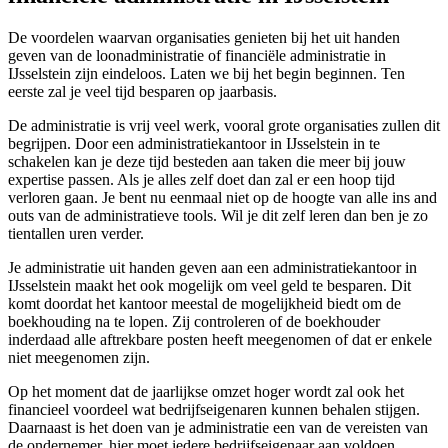
De voordelen waarvan organisaties genieten bij het uit handen
geven van de loonadministratie of financiële administratie in
IJsselstein zijn eindeloos. Laten we bij het begin beginnen. Ten
eerste zal je veel tijd besparen op jaarbasis.
De administratie is vrij veel werk, vooral grote organisaties zullen dit
begrijpen. Door een administratiekantoor in IJsselstein in te
schakelen kan je deze tijd besteden aan taken die meer bij jouw
expertise passen. Als je alles zelf doet dan zal er een hoop tijd
verloren gaan. Je bent nu eenmaal niet op de hoogte van alle ins and
outs van de administratieve tools. Wil je dit zelf leren dan ben je zo
tientallen uren verder.
Je administratie uit handen geven aan een administratiekantoor in
IJsselstein maakt het ook mogelijk om veel geld te besparen. Dit
komt doordat het kantoor meestal de mogelijkheid biedt om de
boekhouding na te lopen. Zij controleren of de boekhouder
inderdaad alle aftrekbare posten heeft meegenomen of dat er enkele
niet meegenomen zijn.
Op het moment dat de jaarlijkse omzet hoger wordt zal ook het
financieel voordeel wat bedrijfseigenaren kunnen behalen stijgen.
Daarnaast is het doen van je administratie een van de vereisten van
de ondernemer, hier moet iedere bedrijfseigenaar aan voldoen.