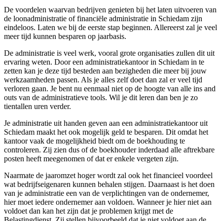
De voordelen waarvan bedrijven genieten bij het laten uitvoeren van
de loonadministratie of financiële administratie in Schiedam zijn
eindeloos. Laten we bij de eerste stap beginnen. Allereerst zal je veel
meer tijd kunnen besparen op jaarbasis.
De administratie is veel werk, vooral grote organisaties zullen dit uit
ervaring weten. Door een administratiekantoor in Schiedam in te
zetten kan je deze tijd besteden aan bezigheden die meer bij jouw
werkzaamheden passen. Als je alles zelf doet dan zal er veel tijd
verloren gaan. Je bent nu eenmaal niet op de hoogte van alle ins and
outs van de administratieve tools. Wil je dit leren dan ben je zo
tientallen uren verder.
Je administratie uit handen geven aan een administratiekantoor uit
Schiedam maakt het ook mogelijk geld te besparen. Dit omdat het
kantoor vaak de mogelijkheid biedt om de boekhouding te
controleren. Zij zien dus of de boekhouder inderdaad alle aftrekbare
posten heeft meegenomen of dat er enkele vergeten zijn.
Naarmate de jaaromzet hoger wordt zal ook het financieel voordeel
wat bedrijfseigenaren kunnen behalen stijgen. Daarnaast is het doen
van je administratie een van de verplichtingen van de ondernemer,
hier moet iedere ondernemer aan voldoen. Wanneer je hier niet aan
voldoet dan kan het zijn dat je problemen krijgt met de
Belastingdienst. Zij stellen bijvoorbeeld dat je niet voldoet aan de