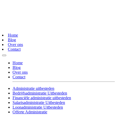
Home
Blog
Over ons
Contact
Home
Blog
Over ons
Contact
Administratie uitbesteden
Bedrijfsadministratie Uitbesteden
Financiële administratie uitbesteden
Salarisadministratie Uitbesteden
Loonadministratie Uitbesteden
Offerte Administratie