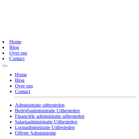
Home
Blog
Over ons
Contact
Home
Blog
Over ons
Contact
Administratie uitbesteden
Bedrijfsadministratie Uitbesteden
Financiële administratie uitbesteden
Salarisadministratie Uitbesteden
Loonadministratie Uitbesteden
Offerte Administratie