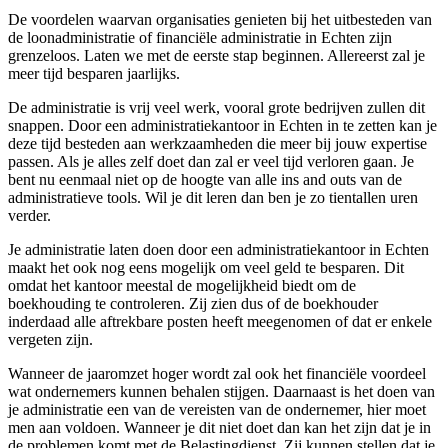
De voordelen waarvan organisaties genieten bij het uitbesteden van
de loonadministratie of financiële administratie in Echten zijn
grenzeloos. Laten we met de eerste stap beginnen. Allereerst zal je
meer tijd besparen jaarlijks.
De administratie is vrij veel werk, vooral grote bedrijven zullen dit
snappen. Door een administratiekantoor in Echten in te zetten kan je
deze tijd besteden aan werkzaamheden die meer bij jouw expertise
passen. Als je alles zelf doet dan zal er veel tijd verloren gaan. Je
bent nu eenmaal niet op de hoogte van alle ins and outs van de
administratieve tools. Wil je dit leren dan ben je zo tientallen uren
verder.
Je administratie laten doen door een administratiekantoor in Echten
maakt het ook nog eens mogelijk om veel geld te besparen. Dit
omdat het kantoor meestal de mogelijkheid biedt om de
boekhouding te controleren. Zij zien dus of de boekhouder
inderdaad alle aftrekbare posten heeft meegenomen of dat er enkele
vergeten zijn.
Wanneer de jaaromzet hoger wordt zal ook het financiële voordeel
wat ondernemers kunnen behalen stijgen. Daarnaast is het doen van
je administratie een van de vereisten van de ondernemer, hier moet
men aan voldoen. Wanneer je dit niet doet dan kan het zijn dat je in
de problemen komt met de Belastingdienst. Zij kunnen stellen dat je