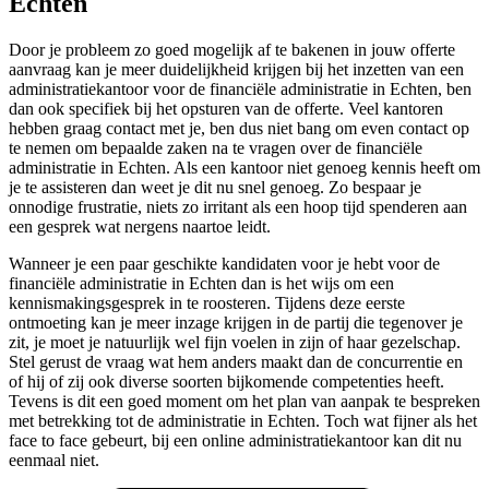
Echten
Door je probleem zo goed mogelijk af te bakenen in jouw offerte
aanvraag kan je meer duidelijkheid krijgen bij het inzetten van een
administratiekantoor voor de financiële administratie in Echten, ben
dan ook specifiek bij het opsturen van de offerte. Veel kantoren
hebben graag contact met je, ben dus niet bang om even contact op
te nemen om bepaalde zaken na te vragen over de financiële
administratie in Echten. Als een kantoor niet genoeg kennis heeft om
je te assisteren dan weet je dit nu snel genoeg. Zo bespaar je
onnodige frustratie, niets zo irritant als een hoop tijd spenderen aan
een gesprek wat nergens naartoe leidt.
Wanneer je een paar geschikte kandidaten voor je hebt voor de
financiële administratie in Echten dan is het wijs om een
kennismakingsgesprek in te roosteren. Tijdens deze eerste
ontmoeting kan je meer inzage krijgen in de partij die tegenover je
zit, je moet je natuurlijk wel fijn voelen in zijn of haar gezelschap.
Stel gerust de vraag wat hem anders maakt dan de concurrentie en
of hij of zij ook diverse soorten bijkomende competenties heeft.
Tevens is dit een goed moment om het plan van aanpak te bespreken
met betrekking tot de administratie in Echten. Toch wat fijner als het
face to face gebeurt, bij een online administratiekantoor kan dit nu
eenmaal niet.