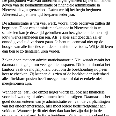
De pluspunten waarvan ondernemingen genieten bij het uit handen
geven van de loonadministratie of financiële administratie in
Nieuwstadt zijn grenzeloos. Laten we bij het begin beginnen.
Allereerst zal je meer tijd besparen ieder jaar.
De administratie is vrij veel werk, vooral grote bedrijven zullen dit
begrijpen. Door een administratiekantoor in Nieuwstadt in te
schakelen kan je deze tijd gebruiken aan bezigheden die meer bij
jouw werkzaamheden passen. Als je alles zelf doet dan zal er
onnodig veel tijd verloren gaan. Je bent nu eenmaal niet op de
hoogte van alle functies van de administratieve tools. Wil je dit leren
dan ben je zo tientallen uren verder.
Zaken doen met een administratiekantoor in Nieuwstadt maakt het
daarnaast mogelijk om veel geld te besparen. Dit komt doordat het
kantoor vaak de mogelijkheid biedt om de boekhouding nog een
keer te checken. Zij kunnen dus zien of de boekhouder inderdaad
alle aftrekbare posten heeft meegenomen of dat er enkele niet
meegenomen zijn.
Wanneer de jaarlijkse omzet hoger wordt zal ook het financiële
voordeel wat organisaties kunnen behalen stijgen. Daarnaast is het
goed documenteren van je administratie een van de verplichtingen
van het ondernemerschap, hier moet iedere bedrijfseigenaar aan
voldoen. Wanneer je dit niet doet dan kan het zijn dat je in de
problemen komt met de Belastingdienst. Zij tonen bijvoorbeeld aan