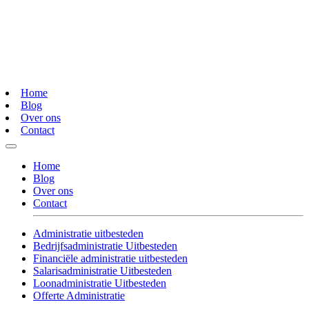
Home
Blog
Over ons
Contact
Home
Blog
Over ons
Contact
Administratie uitbesteden
Bedrijfsadministratie Uitbesteden
Financiële administratie uitbesteden
Salarisadministratie Uitbesteden
Loonadministratie Uitbesteden
Offerte Administratie