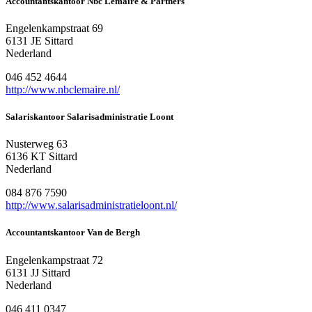
Accountantskantoor Nbc Lemaire & Partners
Engelenkampstraat 69
6131 JE Sittard
Nederland
046 452 4644
http://www.nbclemaire.nl/
Salariskantoor Salarisadministratie Loont
Nusterweg 63
6136 KT Sittard
Nederland
084 876 7590
http://www.salarisadministratieloont.nl/
Accountantskantoor Van de Bergh
Engelenkampstraat 72
6131 JJ Sittard
Nederland
046 411 0347